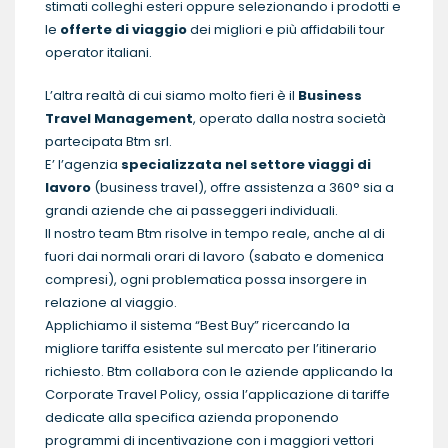
stimati colleghi esteri oppure selezionando i prodotti e
le
offerte di viaggio
dei migliori e più affidabili tour
operator italiani.
L’altra realtà di cui siamo molto fieri è il
Business
Travel Management
, operato dalla nostra società
partecipata Btm srl.
E’ l’agenzia
specializzata nel settore viaggi di
lavoro
(business travel), offre assistenza a 360° sia a
grandi aziende che ai passeggeri individuali.
Il nostro team Btm risolve in tempo reale, anche al di
fuori dai normali orari di lavoro (sabato e domenica
compresi), ogni problematica possa insorgere in
relazione al viaggio.
Applichiamo il sistema “Best Buy” ricercando la
migliore tariffa esistente sul mercato per l’itinerario
richiesto. Btm collabora con le aziende applicando la
Corporate Travel Policy, ossia l’applicazione di tariffe
dedicate alla specifica azienda proponendo
programmi di incentivazione con i maggiori vettori