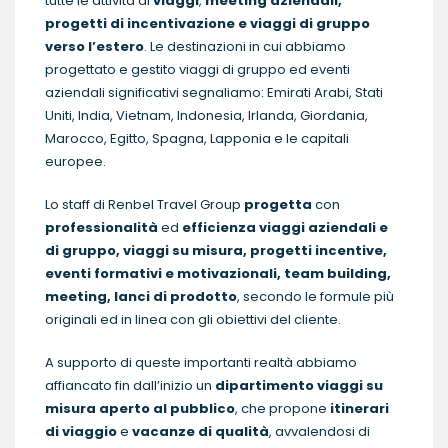
tutte le attività di
viaggi
,
meeting aziendali,
progetti di incentivazione e viaggi di gruppo
verso l’estero
. Le destinazioni in cui abbiamo
progettato e gestito viaggi di gruppo ed eventi
aziendali significativi segnaliamo: Emirati Arabi, Stati
Uniti, India, Vietnam, Indonesia, Irlanda, Giordania,
Marocco, Egitto, Spagna, Lapponia e le capitali
europee.
Lo staff di Renbel Travel Group
progetta
con
professionalità
ed
efficienza viaggi aziendali e
di gruppo, viaggi su misura, progetti incentive,
eventi formativi e motivazionali, team building,
meeting, lanci di prodotto
, secondo le formule più
originali ed in linea con gli obiettivi del cliente.
A supporto di queste importanti realtà abbiamo
affiancato fin dall’inizio un
dipartimento viaggi su
misura aperto al pubblico
, che propone
itinerari
di viaggio
e
vacanze di qualità
, avvalendosi di