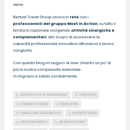
aerei.
Renbel Travel Group lavora in
rete
con i
professionisti del gruppo
Me
et in Action
, su tutto il
territorio nazionale svolgendo
attività sinergiche e
complementari
, allo scopo di accrescere la
capacità professionale innovativa attraverso il lavoro
congiunto.
Con questo blog mi auguro di aver chiarito un po’ di
più la nostra complessità aziendale.
Vi ringrazio e saluto cordialmente
BUSINESS TRAVEL MANAGEMENT
CONGRESSI
CONGRESSI MEDICI
FORMAZIONE
FORMAZIONE ESPERIENZIALE
INCENTIVE DUBAI
INCENTIVE EMIRATI
INCENTIVE ESTERO