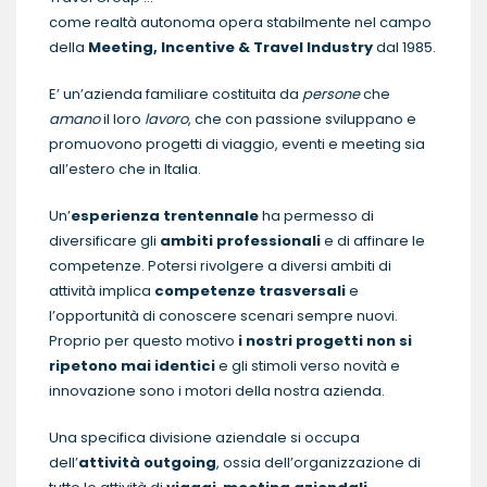
come realtà autonoma opera stabilmente nel campo
della
Meeting, Incentive & Travel Industry
dal 1985.
E’ un’azienda familiare costituita da
persone
che
amano
il loro
lavoro
, che con passione sviluppano e
promuovono progetti di viaggio, eventi e meeting sia
all’estero che in Italia.
Un’
esperienza trentennale
ha permesso di
diversificare gli
ambiti professionali
e di affinare le
competenze. Potersi rivolgere a diversi ambiti di
attività implica
competenze trasversali
e
l’opportunità di conoscere scenari sempre nuovi.
Proprio per questo motivo
i nostri progetti non si
ripetono mai identici
e gli stimoli verso novità e
innovazione sono i motori della nostra azienda.
Una specifica divisione aziendale si occupa
dell’
attività outgoing
, ossia dell’organizzazione di