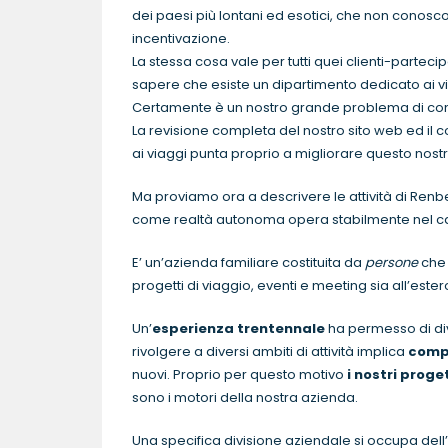
dei paesi più lontani ed esotici, che non conoscon
incentivazione.
La stessa cosa vale per tutti quei clienti-parteci
sapere che esiste un dipartimento dedicato ai v
Certamente è un nostro grande problema di co
La revisione completa del nostro sito web ed il c
ai viaggi punta proprio a migliorare questo nost
Ma proviamo ora a descrivere le attività di Renb
come realtà autonoma opera stabilmente nel 
E’ un’azienda familiare costituita da
persone
ch
progetti di viaggio, eventi e meeting sia all’estero
Un’
esperienza trentennale
ha permesso di div
rivolgere a diversi ambiti di attività implica
compe
nuovi. Proprio per questo motivo
i nostri proge
sono i motori della nostra azienda.
Una specifica divisione aziendale si occupa dell’