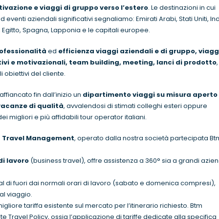
tivazione e viaggi di gruppo verso l’estero
. Le destinazioni in cui
venti aziendali significativi segnaliamo: Emirati Arabi, Stati Uniti, Ind
 Egitto, Spagna, Lapponia e le capitali europee.
ofessionalità
ed
efficienza viaggi aziendali e di gruppo, viagg
ivi e motivazionali, team building, meeting, lanci di prodotto
,
 obiettivi del cliente.
fiancato fin dall’inizio un
dipartimento viaggi su misura aperto 
vacanze di qualità
, avvalendosi di stimati colleghi esteri oppure
ei migliori e più affidabili tour operator italiani.
s Travel Management
, operato dalla nostra società partecipata Bt
di lavoro
(business travel), offre assistenza a 360° sia a grandi azie
al di fuori dai normali orari di lavoro (sabato e domenica compresi),
al viaggio.
liore tariffa esistente sul mercato per l’itinerario richiesto. Btm
Travel Policy, ossia l’applicazione di tariffe dedicate alla specifica