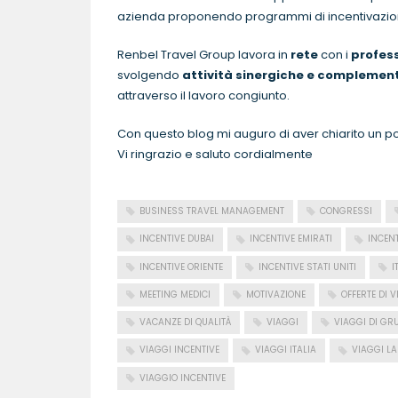
azienda proponendo programmi di incentivazione
Renbel Travel Group lavora in
rete
con i
profess
svolgendo
attività sinergiche e complemen
attraverso il lavoro congiunto.
Con questo blog mi auguro di aver chiarito un po
Vi ringrazio e saluto cordialmente
BUSINESS TRAVEL MANAGEMENT
CONGRESSI
INCENTIVE DUBAI
INCENTIVE EMIRATI
INCENT
INCENTIVE ORIENTE
INCENTIVE STATI UNITI
I
MEETING MEDICI
MOTIVAZIONE
OFFERTE DI 
VACANZE DI QUALITÀ
VIAGGI
VIAGGI DI GR
VIAGGI INCENTIVE
VIAGGI ITALIA
VIAGGI LA
VIAGGIO INCENTIVE