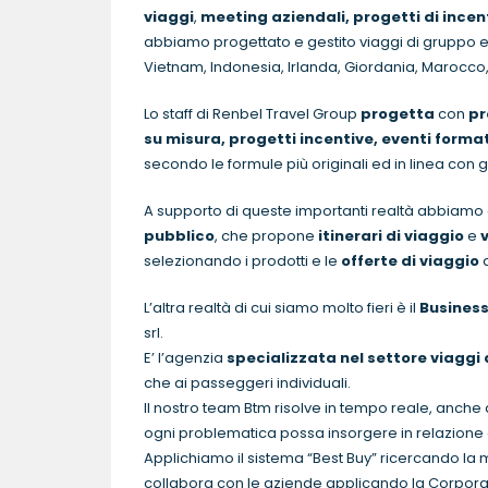
viaggi
,
meeting aziendali, progetti di incen
abbiamo progettato e gestito viaggi di gruppo ed e
Vietnam, Indonesia, Irlanda, Giordania, Marocco,
Lo staff di Renbel Travel Group
progetta
con
pr
su misura, progetti incentive, eventi format
secondo le formule più originali ed in linea con gli
A supporto di queste importanti realtà abbiamo af
pubblico
, che propone
itinerari di viaggio
e
selezionando i prodotti e le
offerte di viaggio
d
L’altra realtà di cui siamo molto fieri è il
Busines
srl.
E’ l’agenzia
specializzata nel settore viaggi 
che ai passeggeri individuali.
Il nostro team Btm risolve in tempo reale, anche 
ogni problematica possa insorgere in relazione 
Applichiamo il sistema “Best Buy” ricercando la mig
collabora con le aziende applicando la Corporate 