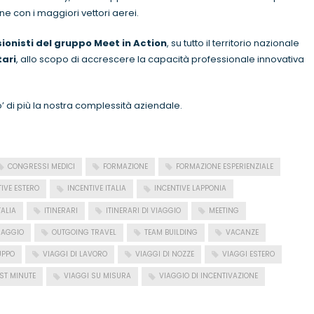
 con i maggiori vettori aerei.
ionisti del gruppo
Me
et in Action
, su tutto il territorio nazionale
tari
, allo scopo di accrescere la capacità professionale innovativa
’ di più la nostra complessità aziendale.
CONGRESSI MEDICI
FORMAZIONE
FORMAZIONE ESPERIENZIALE
IVE ESTERO
INCENTIVE ITALIA
INCENTIVE LAPPONIA
TALIA
ITINERARI
ITINERARI DI VIAGGIO
MEETING
VIAGGIO
OUTGOING TRAVEL
TEAM BUILDING
VACANZE
UPPO
VIAGGI DI LAVORO
VIAGGI DI NOZZE
VIAGGI ESTERO
ST MINUTE
VIAGGI SU MISURA
VIAGGIO DI INCENTIVAZIONE