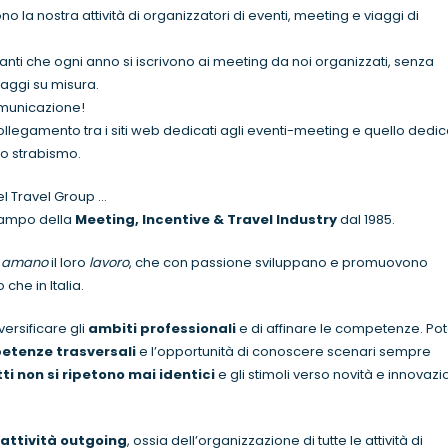
o la nostra attività di organizzatori di eventi, meeting e viaggi di
panti che ogni anno si iscrivono ai meeting da noi organizzati, senza
iaggi su misura.
municazione!
ollegamento tra i siti web dedicati agli eventi-meeting e quello dedi
ro strabismo.
el Travel Group …
campo della
Meeting, Incentive & Travel Industry
dal 1985.
e
amano
il loro
lavoro
, che con passione sviluppano e promuovono
 che in Italia.
ersificare gli
ambiti professionali
e di affinare le competenze. Pot
tenze trasversali
e l’opportunità di conoscere scenari sempre
tti non si ripetono mai identici
e gli stimoli verso novità e innovaz
attività outgoing
, ossia dell’organizzazione di tutte le attività di