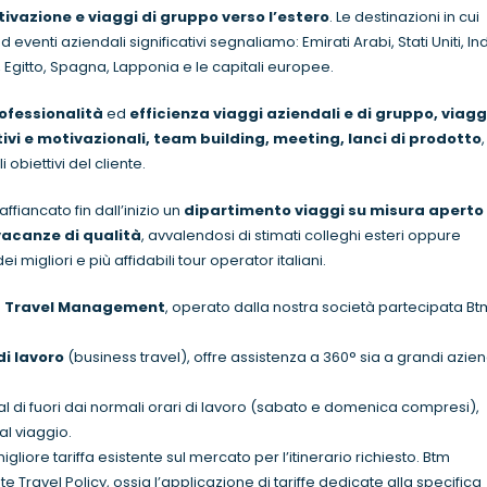
tivazione e viaggi di gruppo verso l’estero
. Le destinazioni in cui
venti aziendali significativi segnaliamo: Emirati Arabi, Stati Uniti, Ind
 Egitto, Spagna, Lapponia e le capitali europee.
ofessionalità
ed
efficienza viaggi aziendali e di gruppo, viagg
ivi e motivazionali, team building, meeting, lanci di prodotto
,
 obiettivi del cliente.
fiancato fin dall’inizio un
dipartimento viaggi su misura aperto 
vacanze di qualità
, avvalendosi di stimati colleghi esteri oppure
ei migliori e più affidabili tour operator italiani.
s Travel Management
, operato dalla nostra società partecipata Bt
di lavoro
(business travel), offre assistenza a 360° sia a grandi azie
al di fuori dai normali orari di lavoro (sabato e domenica compresi),
al viaggio.
liore tariffa esistente sul mercato per l’itinerario richiesto. Btm
Travel Policy, ossia l’applicazione di tariffe dedicate alla specifica