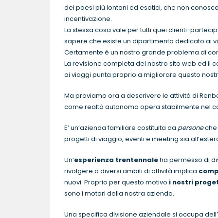
dei paesi più lontani ed esotici, che non conoscon
incentivazione.
La stessa cosa vale per tutti quei clienti-parteci
sapere che esiste un dipartimento dedicato ai v
Certamente è un nostro grande problema di co
La revisione completa del nostro sito web ed il c
ai viaggi punta proprio a migliorare questo nost
Ma proviamo ora a descrivere le attività di Renb
come realtà autonoma opera stabilmente nel 
E’ un’azienda familiare costituita da
persone
ch
progetti di viaggio, eventi e meeting sia all’estero
Un’
esperienza trentennale
ha permesso di div
rivolgere a diversi ambiti di attività implica
compe
nuovi. Proprio per questo motivo
i nostri proge
sono i motori della nostra azienda.
Una specifica divisione aziendale si occupa dell’