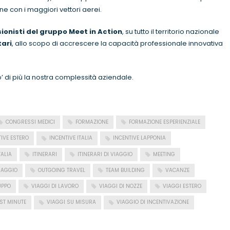
 con i maggiori vettori aerei.
ionisti del gruppo
Me
et in Action
, su tutto il territorio nazionale
tari
, allo scopo di accrescere la capacità professionale innovativa
’ di più la nostra complessità aziendale.
CONGRESSI MEDICI
FORMAZIONE
FORMAZIONE ESPERIENZIALE
IVE ESTERO
INCENTIVE ITALIA
INCENTIVE LAPPONIA
TALIA
ITINERARI
ITINERARI DI VIAGGIO
MEETING
VIAGGIO
OUTGOING TRAVEL
TEAM BUILDING
VACANZE
UPPO
VIAGGI DI LAVORO
VIAGGI DI NOZZE
VIAGGI ESTERO
ST MINUTE
VIAGGI SU MISURA
VIAGGIO DI INCENTIVAZIONE