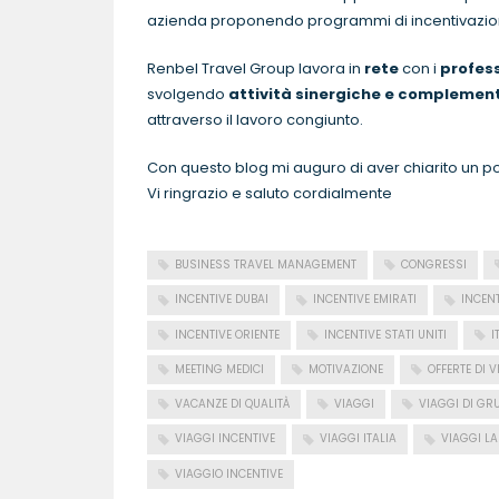
azienda proponendo programmi di incentivazione
Renbel Travel Group lavora in
rete
con i
profess
svolgendo
attività sinergiche e complemen
attraverso il lavoro congiunto.
Con questo blog mi auguro di aver chiarito un po
Vi ringrazio e saluto cordialmente
BUSINESS TRAVEL MANAGEMENT
CONGRESSI
INCENTIVE DUBAI
INCENTIVE EMIRATI
INCENT
INCENTIVE ORIENTE
INCENTIVE STATI UNITI
I
MEETING MEDICI
MOTIVAZIONE
OFFERTE DI 
VACANZE DI QUALITÀ
VIAGGI
VIAGGI DI GR
VIAGGI INCENTIVE
VIAGGI ITALIA
VIAGGI LA
VIAGGIO INCENTIVE