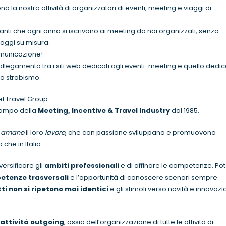
o la nostra attività di organizzatori di eventi, meeting e viaggi di
panti che ogni anno si iscrivono ai meeting da noi organizzati, senza
iaggi su misura.
municazione!
ollegamento tra i siti web dedicati agli eventi-meeting e quello dedi
ro strabismo.
el Travel Group …
campo della
Meeting, Incentive & Travel Industry
dal 1985.
e
amano
il loro
lavoro
, che con passione sviluppano e promuovono
 che in Italia.
ersificare gli
ambiti professionali
e di affinare le competenze. Pot
tenze trasversali
e l’opportunità di conoscere scenari sempre
tti non si ripetono mai identici
e gli stimoli verso novità e innovaz
attività outgoing
, ossia dell’organizzazione di tutte le attività di