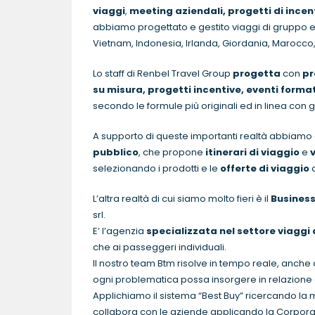
viaggi
,
meeting aziendali, progetti di incen
abbiamo progettato e gestito viaggi di gruppo ed e
Vietnam, Indonesia, Irlanda, Giordania, Marocco,
Lo staff di Renbel Travel Group
progetta
con
pr
su misura, progetti incentive, eventi format
secondo le formule più originali ed in linea con gli
A supporto di queste importanti realtà abbiamo af
pubblico
, che propone
itinerari di viaggio
e
selezionando i prodotti e le
offerte di viaggio
d
L’altra realtà di cui siamo molto fieri è il
Busines
srl.
E’ l’agenzia
specializzata nel settore viaggi 
che ai passeggeri individuali.
Il nostro team Btm risolve in tempo reale, anche 
ogni problematica possa insorgere in relazione 
Applichiamo il sistema “Best Buy” ricercando la mig
collabora con le aziende applicando la Corporate 