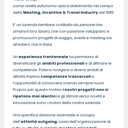
come realtà autonoma opera stabilmente nel campo
della
Meeting, Incentive & Travel Industry
dal 1985.
E’ un’azienda familiare costituita da
persone
che
amano
il loro
lavoro
, che con passione sviluppano e
promuovono progetti di viaggio, eventi e meeting sia
all’estero che in Italia.
Un’
esperienza trentennale
ha permesso di
diversificare gli
ambiti professionali
e di affinare le
competenze. Potersi rivolgere a diversi ambiti di
attività implica
competenze trasversali
e
l’opportunità di conoscere scenari sempre nuovi.
Proprio per questo motivo
i nostri progetti non si
ripetono mai identici
e gli stimoli verso novità e
innovazione sono i motori della nostra azienda.
Una specifica divisione aziendale si occupa
dell’
attività outgoing
, ossia dell’organizzazione di