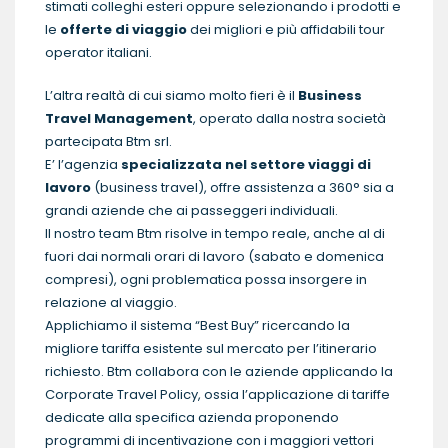
stimati colleghi esteri oppure selezionando i prodotti e
le
offerte di viaggio
dei migliori e più affidabili tour
operator italiani.
L’altra realtà di cui siamo molto fieri è il
Business
Travel Management
, operato dalla nostra società
partecipata Btm srl.
E’ l’agenzia
specializzata nel settore viaggi di
lavoro
(business travel), offre assistenza a 360° sia a
grandi aziende che ai passeggeri individuali.
Il nostro team Btm risolve in tempo reale, anche al di
fuori dai normali orari di lavoro (sabato e domenica
compresi), ogni problematica possa insorgere in
relazione al viaggio.
Applichiamo il sistema “Best Buy” ricercando la
migliore tariffa esistente sul mercato per l’itinerario
richiesto. Btm collabora con le aziende applicando la
Corporate Travel Policy, ossia l’applicazione di tariffe
dedicate alla specifica azienda proponendo
programmi di incentivazione con i maggiori vettori