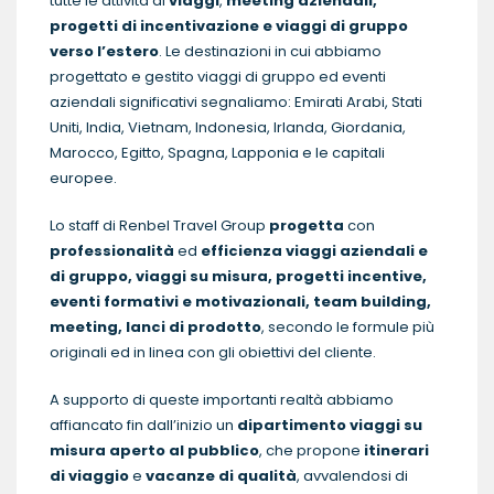
tutte le attività di
viaggi
,
meeting aziendali,
progetti di incentivazione e viaggi di gruppo
verso l’estero
. Le destinazioni in cui abbiamo
progettato e gestito viaggi di gruppo ed eventi
aziendali significativi segnaliamo: Emirati Arabi, Stati
Uniti, India, Vietnam, Indonesia, Irlanda, Giordania,
Marocco, Egitto, Spagna, Lapponia e le capitali
europee.
Lo staff di Renbel Travel Group
progetta
con
professionalità
ed
efficienza viaggi aziendali e
di gruppo, viaggi su misura, progetti incentive,
eventi formativi e motivazionali, team building,
meeting, lanci di prodotto
, secondo le formule più
originali ed in linea con gli obiettivi del cliente.
A supporto di queste importanti realtà abbiamo
affiancato fin dall’inizio un
dipartimento viaggi su
misura aperto al pubblico
, che propone
itinerari
di viaggio
e
vacanze di qualità
, avvalendosi di