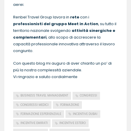
aerei.
Renbel Travel Group lavora in
rete
con i
professionisti del gruppo
Me
et in Action
, su tutto il
territorio nazionale svolgendo
attività sinergiche e
complementari
, allo scopo di accrescere la
capacità professionale innovativa attraverso il lavoro
congiunto.
Con questo blog mi auguro di aver chiarito un po’ di
più la nostra complessità aziendale.
Vi ringrazio e saluto cordialmente
BUSINESS TRAVEL MANAGEMENT
CONGRESSI
CONGRESSI MEDICI
FORMAZIONE
FORMAZIONE ESPERIENZIALE
INCENTIVE DUBAI
INCENTIVE EMIRATI
INCENTIVE ESTERO