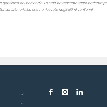
 gentilezza del personale. Lo staff ha mostrato tanta pazienza per s
ior servizio turistico che ho ricevuto negli ultimi vent'anni.