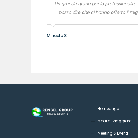
oro professionalità
Un grande grazie per la professionalità e
... posso dire che ci hanno offerto il migl
Mihaela S.
Homepage
Modi di Viaggiare
Meeting & Eventi