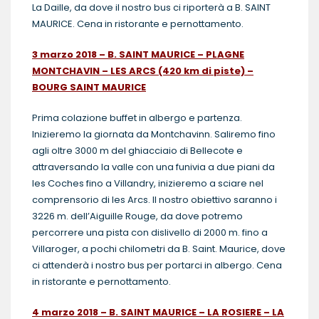
La Daille, da dove il nostro bus ci riporterà a B. SAINT
MAURICE. Cena in ristorante e pernottamento.
3 marzo 2018 – B. SAINT MAURICE – PLAGNE
MONTCHAVIN – LES ARCS (420 km di piste) –
BOURG SAINT MAURICE
Prima colazione buffet in albergo e partenza.
Inizieremo la giornata da Montchavinn. Saliremo fino
agli oltre 3000 m del ghiacciaio di Bellecote e
attraversando la valle con una funivia a due piani da
les Coches fino a Villandry, inizieremo a sciare nel
comprensorio di les Arcs. Il nostro obiettivo saranno i
3226 m. dell’Aiguille Rouge, da dove potremo
percorrere una pista con dislivello di 2000 m. fino a
Villaroger, a pochi chilometri da B. Saint. Maurice, dove
ci attenderà i nostro bus per portarci in albergo. Cena
in ristorante e pernottamento.
4
marzo 2018 – B. SAINT MAURICE – LA ROSIERE – LA