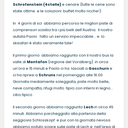
Schrofenstein (4stelle)
e cenare (tutte le cene sono
state ottime e le colazioni buffet molto ricche!).
In 4 giorni di sci abbiamo percorso le migliori piste di
comprensori sciistici tra i più belli dell’Austria. Il nostro
autista Paolo fatto un servizio impeccabile… e lo
skisafari è stato veramente tale!
Il primo giorno abbiamo raggiunto con il nostro bus la
valle di
Montafon
(regione del Voralberg) in circa
un’ora e 15 minuti e Paolo ci ha lasciati a
Gaschurn
e
ci ha ripresi a
Schruns
nel pomeriggio alle 16.00.
Giornata mediamente soleggiata, piste molto belle,
neve compatta, rifugi molto tipici con interni in legno…
cibo tipico .
Il secondo giorno abbiamo raggiunto
Lech
in circa 45
minuti. Abbiamo parcheggiato alla partenza della
seggiovia Schlosskopf e pur con la giornata nevosa
abbiamo potuto sciare sulle piste di Lech e nell’area di