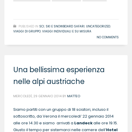
READ MORE
PUBLISHED IN
SCI
,
SKI E SNOWBOARD SAFARI
,
UNCATEGORIZED
,
VIAGGI DI GRUPPO
,
VIAGGI INDIVIDUALI E SU MISURA
NO COMMENTS
Una bellissima esperienza
nelle alpi austriache
MERCOLEDÌ, 29 GENNAIO 2014
BY
MATTEO
Siamo partiti con un gruppo di 18 sciatori, incluso il
sottoscritto, da Verona il mercoledi’ 22 gennaio 2014
alle ore 14.30 e siamo arrivati a
Landeck
alle ore 19.15.
Giusto il tempo per sistemarci nelle camere dell’
Hotel