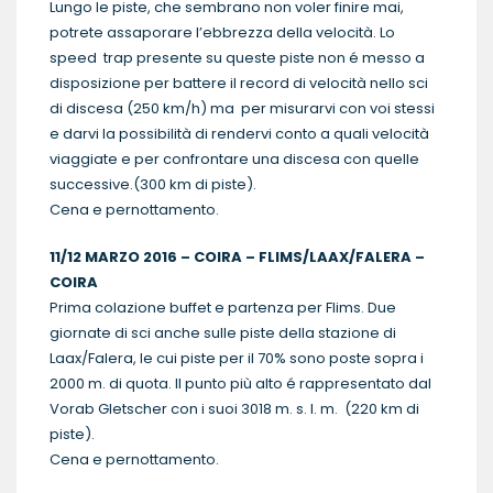
Lungo le piste, che sembrano non voler finire mai,
potrete assaporare l’ebbrezza della velocità. Lo
speed trap presente su queste piste non é messo a
disposizione per battere il record di velocità nello sci
di discesa (250 km/h) ma per misurarvi con voi stessi
e darvi la possibilità di rendervi conto a quali velocità
viaggiate e per confrontare una discesa con quelle
successive.(300 km di piste).
Cena e pernottamento.
11/12 MARZO 2016 – COIRA – FLIMS/LAAX/FALERA –
COIRA
Prima colazione buffet e partenza per Flims. Due
giornate di sci anche sulle piste della stazione di
Laax/Falera, le cui piste per il 70% sono poste sopra i
2000 m. di quota. Il punto più alto é rappresentato dal
Vorab Gletscher con i suoi 3018 m. s. l. m. (220 km di
piste).
Cena e pernottamento.