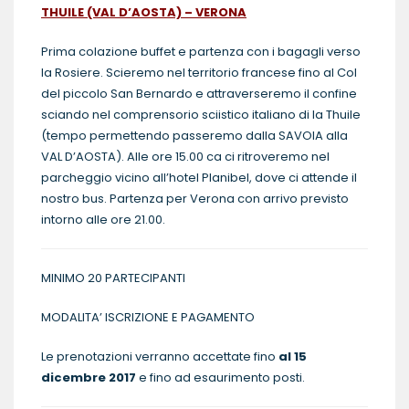
THUILE (VAL D’AOSTA) – VERONA
Prima colazione buffet e partenza con i bagagli verso
la Rosiere. Scieremo nel territorio francese fino al Col
del piccolo San Bernardo e attraverseremo il confine
sciando nel comprensorio sciistico italiano di la Thuile
(tempo permettendo passeremo dalla SAVOIA alla
VAL D’AOSTA). Alle ore 15.00 ca ci ritroveremo nel
parcheggio vicino all’hotel Planibel, dove ci attende il
nostro bus. Partenza per Verona con arrivo previsto
intorno alle ore 21.00.
MINIMO 20 PARTECIPANTI
MODALITA’ ISCRIZIONE E PAGAMENTO
Le prenotazioni verranno accettate fino
al 15
dicembre 2017
e fino ad esaurimento posti.