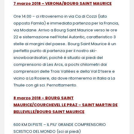
7 marzo 2018 – VERONA/BOURG SAINT
MAURICE
Ore 14.00 – ci ritroveremo in via Ca di Cozzi (lato
opposto Famila) e immediata partenza per la Francia,
via Modane. Arrivo a Bourg Saint Maurice verso le ore
22 e sistemazione nell’Hotel Autantic, caratteristico 3
stelle ai margini del paese.. Bourg Saint Maurice è un
perfetto punto di partenza per il nostro ski-
snowboardsafari, poiché è situato ai piedi del
comprensorio di Les Arcs, a pochi chilometri dai
comprensori delle Trois Vallées e della Val D’Isere e
vicino a La Rosiere, da dove ritorneremo in Italia a La
Thuile con gli sci. Pernottamento.
8 marzo 2018 – BOURG SAINT
MAURICE/COURCHEVEL LE PRAZ – SAINT MARTIN DE
BELLEVILLE/BOURG SAINT MAURICE
600 KM DI PISTE – IL PIU’ GRANDE COMPRENSORIO
SCIISTICO DEL MONDO (sci ai piedi)