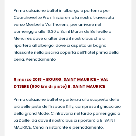
Prima colazione buffet in albergo e partenza per
Courchevel Le Praz. Inizieremo la nostra traversata
verso Meribel e Val Thorens, per arrivare nel
pomeriggio alle 16.30 a Saint Martin de Belleville o
Menuires dove ci attenderà il nostro bus che ci
riporterà all’albergo, dove ci aspetta un bagno
rilassante nella piscina coperta dell’hotel prima della
cena. Pernottamento
9 marzo 2018 – BOURG. SAINT MAURICE – VAL
D’ISERE (600 km di piste) B. SAINT MAURICE
Prima colazione buffet e partenza alla scoperta delle
più belle piste dell’Espace Killy, compreso il ghiacciaio
della grand Motte. Ci ritrovarci nel tardo pomeriggio a
La Daille, da dove il nostro bus ci riporterà a B. SAINT
MAURICE. Cena in ristorante e pernottamento.