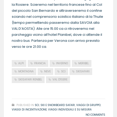
la Rosiere. Scieremo nel territorio francese fino al Col
del piccolo San Bernardo e attraverseremo il confine
sciando nel comprensorio sciistico italiano di la Thuile
(tempo permettendo passeremo dalla SAVOIA alla
VAL D’AOSTA). Alle ore 15.00 ca ci ritroveremo nel
parcheggio vicino all’hotel Planibel, dove ci attende il
nostro bus. Partenza per Verona con arrivo previsto
verso le ore 21.00 ca.
ALPI
FRANCIA
INVERNO
MERIBEL
MONTAGNA
NEVE
SCI
SKISAFARI
SKISAFARI RENBEL
VAL D'ISERE
READ MORE
PUBLISHED IN
SCI
,
SKI E SNOWBOARD SAFARI
,
VIAGGI DI GRUPPO
,
VIAGGI DI INCENTIVAZIONE
,
VIAGGI INDIVIDUALI E SU MISURA
NO COMMENTS