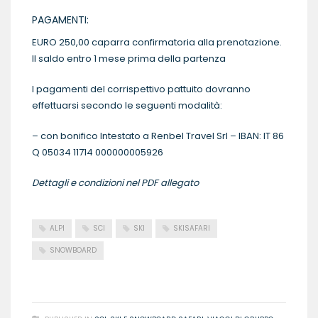
PAGAMENTI:
EURO 250,00 caparra confirmatoria alla prenotazione.
Il saldo entro 1 mese prima della partenza
I pagamenti del corrispettivo pattuito dovranno
effettuarsi secondo le seguenti modalità:
– con bonifico Intestato a Renbel Travel Srl – IBAN: IT 86
Q 05034 11714 000000005926
Dettagli e condizioni nel PDF allegato
ALPI
SCI
SKI
SKISAFARI
SNOWBOARD
READ MORE