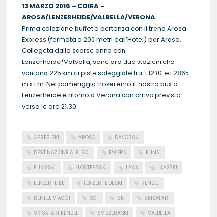
13 MARZO 2016 – COIRA –
AROSA/LENZERHEIDE/VALBELLA/VERONA
Prima colazione buffet e partenza con il treno Arosa
Express (fermata a 200 metri dall’Hotel) per Arosa.
Collegata dallo scorso anno con
Lenzerheide/Valbella, sono ora due stazioni che
vantano 225 km di piste soleggiate tra i 1230 e i 2865
m.s.l.m. Nel pomeriggio troveremo il nostro bus a
Lenzerheide e ritorno a Verona con arrivo previsto
verso le ore 21.30.
APRÈS SKI
AROSA
DAVOSSKI
DESTINAZIONE ALPI SCI
FALERA
FLIMS
FLIMSSKI
KLOSTERSSKI
LAAX
LAAXSKI
LENZERHEIDE
LENZERHEIDESKI
RENBEL
RENBEL VIAGGI
SCI
SKI
SKISAFARI
SKISAFARI RENBEL
SVIZZERASKI
VALBELLA