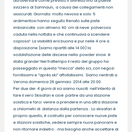
attraversare come previsto il Silvretta fino al paese
svizzero di Samnaun, a causa dei collegamenti non
assicurati. Giornata molto nevosa e solo 5
ardimentosi hanno seguito Renato sulle piste
imbiancate con almeno 40 cm di neve polverosa
caduta nella nottata e che continuava a scendere
copiosa! La visibilità era buona e pur nelle 4 ore a
disposizione (siamo ripartiti alle 14.00) la
soddisfazione delle discese nella powder snow è
stata grande! Nel frattempo il resto del gruppo ha
passeggiato in questa “mecca” dello sci, con negozi
fornitissimi e “aprés ski” affollatissimi.. Siamo rientrati a
Verona domenica 26 gennaio 2014 alle 20.00.
Per due dei 4 giorni di sci siamo riusciti nell’intento di
fare il vero Skisafari e cioè partire da una stazione
sciistica e farci venire a prendere in una altra stazione
a chilometri di distanza dalla partenza… Lo skisafari è
proprio questo, è costruito per conoscere nuove piste
e stazioni sciistiche, vedere sempre nuovi panorami e
non ritornare indietro …ma bisogna anche accettare di