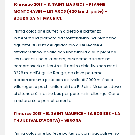
10 marzo 2018 – B. SAINT MAURICE – PLAGNE
MONTCHAVIN – LES ARCS (420 km di piste) –
BOURG SAINT MAURICE
Prima colazione buffet in albergo e partenza.
Inizieremo la giornata da Montchavinn. Saliremo fino
agli oltre 3000 m del ghiacciaio di Bellecote e
attraversando la valle con una funivia a due piani da
les Coches fino a Villandry, inizieremo a sciare nel
comprensorio di les Arcs. Il nostro obiettivo saranno i
3226 m. dell’Aiguille Rouge, da dove potremo
percorrere una pista con dislivello di 2000 m. fino a
Villaroger, a pochi chilometri da B. Saint. Maurice, dove
ci attenderà i nostro bus per portarci in albergo. Cena
in ristorante e pernottamento.
11
marzo 2018 – B. SAINT MAURICE – LA ROSIERE – LA
THUILE (VAL D’AOSTA) – VERONA
Prima colazione buffet e partenza con i bagagli verso