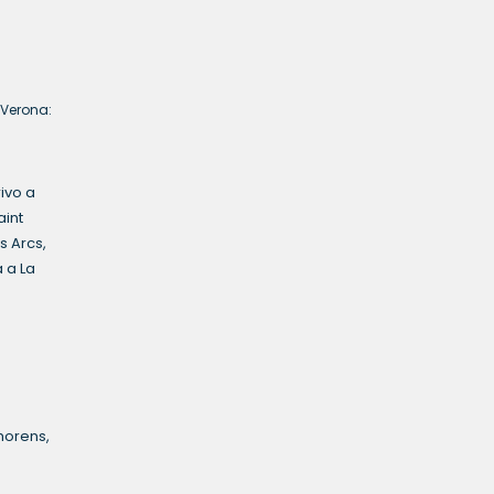
 Verona:
ivo a
aint
s Arcs,
a a La
horens,