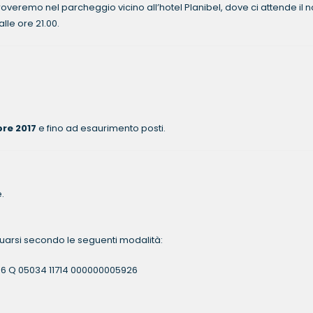
troveremo nel parcheggio vicino all’hotel Planibel, dove ci attende il n
lle ore 21.00.
bre 2017
e fino ad esaurimento posti.
.
tuarsi secondo le seguenti modalità:
T 86 Q 05034 11714 000000005926