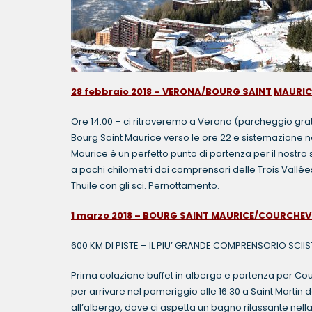
28 febbraio 2018 – VERONA/BOURG SAINT
MAURIC
Ore 14.00 – ci ritroveremo a Verona (parcheggio grat
Bourg Saint Maurice verso le ore 22 e sistemazione nell
Maurice è un perfetto punto di partenza per il nostro
a pochi chilometri dai comprensori delle Trois Vallées 
Thuile con gli sci. Pernottamento.
1 marzo 2018 – BOURG SAINT MAURICE/COURCHEVE
600 KM DI PISTE – IL PIU’ GRANDE COMPRENSORIO SCIIS
Prima colazione buffet in albergo e partenza per Cour
per arrivare nel pomeriggio alle 16.30 a Saint Martin d
all’albergo, dove ci aspetta un bagno rilassante nell