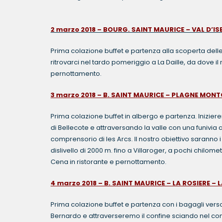
2 marzo 2018 – BOURG. SAINT MAURICE – VAL D’ISE
Prima colazione buffet e partenza alla scoperta delle 
ritrovarci nel tardo pomeriggio a La Daille, da dove il
pernottamento.
3 marzo 2018 – B. SAINT MAURICE – PLAGNE MONT
Prima colazione buffet in albergo e partenza. Inizier
di Bellecote e attraversando la valle con una funivia a
comprensorio di les Arcs. Il nostro obiettivo saranno
dislivello di 2000 m. fino a Villaroger, a pochi chilome
Cena in ristorante e pernottamento.
4
marzo 2018 – B. SAINT MAURICE – LA ROSIERE – 
Prima colazione buffet e partenza con i bagagli verso 
Bernardo e attraverseremo il confine sciando nel co