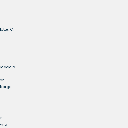
otte. Ci
hiacciaio
con
albergo.
an
remo