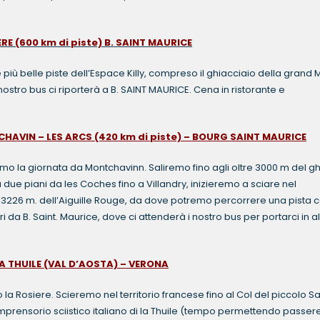
RE (600 km di piste) B. SAINT MAURICE
più belle piste dell’Espace Killy, compreso il ghiacciaio della grand M
 nostro bus ci riporterà a B. SAINT MAURICE. Cena in ristorante e
CHAVIN – LES ARCS (420 km di piste) – BOURG SAINT MAURICE
emo la giornata da Montchavinn. Saliremo fino agli oltre 3000 m del g
 due piani da les Coches fino a Villandry, inizieremo a sciare nel
 i 3226 m. dell’Aiguille Rouge, da dove potremo percorrere una pista 
tri da B. Saint. Maurice, dove ci attenderà i nostro bus per portarci in 
LA THUILE (VAL D’AOSTA) – VERONA
la Rosiere. Scieremo nel territorio francese fino al Col del piccolo S
mprensorio sciistico italiano di la Thuile (tempo permettendo passe