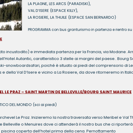
LA PLAGNE, LES ARCS (PARADISKI),
VAL D’ISERE (ESPACE KILLY),
LA ROSIERE, LA THUILE (ESPACE SAN BERNARDO)
PROGRAMMA con bus granturismo in partenza e rientro su
E
ito incustodito) e immediata partenza per la Francia, via Modane. Arr
’Hotel Autantic, caratteristico 3 stelle ai margini del paese.. Bourg S
 ski-snowboardsafari, poiché è situato ai piedi del comprensorio di Le
e della Val D’Isere e vicino a La Rosiere, da dove ritorneremo in Itali
L LE PRAZ – SAINT MARTIN DE BELLEVILLE/BOURG SAINT MAURICE
TICO DEL MONDO (sci ai piedi)
chevel Le Praz. Inizieremo la nostra traversata verso Meribel e Val T
e Belleville o Menuires dove ci attenderà il nostro bus che ci riporterà
a piscina coperta dell’hotel prima della cena. Pernottamento