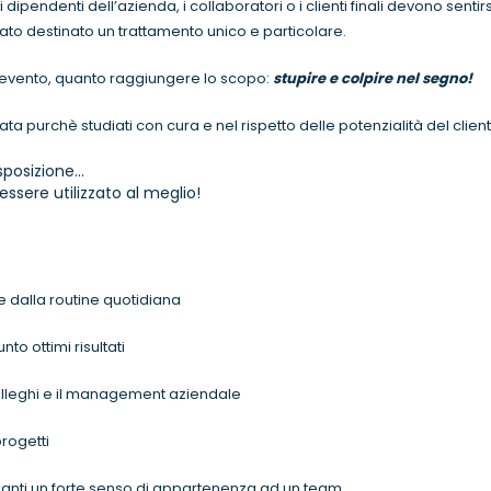
 i dipendenti dell’azienda, i collaboratori o i clienti finali devono sentirs
 stato destinato un trattamento unico e particolare.
l’evento, quanto raggiungere lo scopo:
stupire e colpire nel segno!
ta purchè studiati con cura e nel rispetto delle potenzialità del client
sposizione…
essere utilizzato al meglio!
 dalla routine quotidiana
to ottimi risultati
olleghi e il management aziendale
rogetti
panti un forte senso di appartenenza ad un team