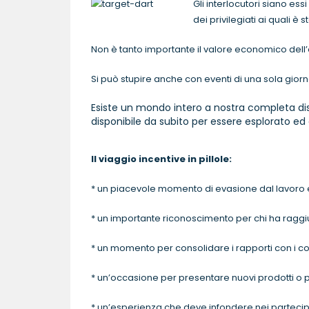
Gli interlocutori siano essi
dei privilegiati ai quali è
Non è tanto importante il valore economico del
Si può stupire anche con eventi di una sola giorna
Esiste un mondo intero a nostra completa di
disponibile da subito per essere esplorato ed 
Il viaggio incentive in pillole:
* un piacevole momento di evasione dal lavoro e
* un importante riconoscimento per chi ha raggiun
* un momento per consolidare i rapporti con i c
* un’occasione per presentare nuovi prodotti o p
* un’esperienza che deve infondere nei parteci