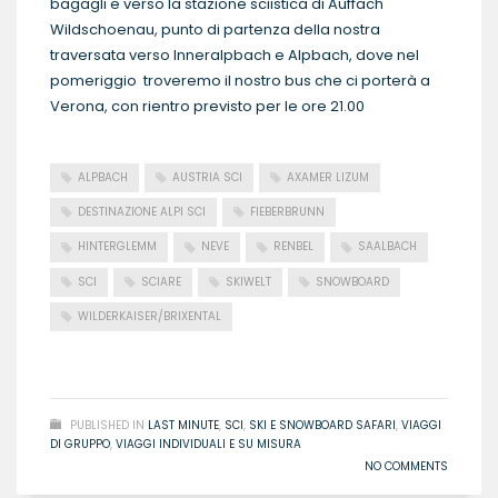
bagagli e verso la stazione sciistica di Auffach
Wildschoenau, punto di partenza della nostra
traversata verso Inneralpbach e Alpbach, dove nel
pomeriggio troveremo il nostro bus che ci porterà a
Verona, con rientro previsto per le ore 21.00
ALPBACH
AUSTRIA SCI
AXAMER LIZUM
DESTINAZIONE ALPI SCI
FIEBERBRUNN
HINTERGLEMM
NEVE
RENBEL
SAALBACH
SCI
SCIARE
SKIWELT
SNOWBOARD
WILDERKAISER/BRIXENTAL
READ MORE
PUBLISHED IN
LAST MINUTE
,
SCI
,
SKI E SNOWBOARD SAFARI
,
VIAGGI
DI GRUPPO
,
VIAGGI INDIVIDUALI E SU MISURA
NO COMMENTS