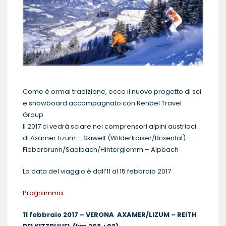
Come è ormai tradizione, ecco il nuovo progetto di sci
e snowboard accompagnato con Renbel Travel
Group.
Il 2017 ci vedrà sciare nei comprensori alpini austriaci
di Axamer Lizum – Skiwelt (Wilderkaiser/Brixental) –
Fieberbrunn/Saalbach/Hinterglemm – Alpbach
La data del viaggio è dall’11 al 15 febbraio 2017
Programma:
11 febbraio 2017 – VERONA AXAMER/LIZUM – REITH