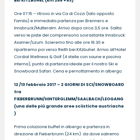
BEI KITZBUHEL (km 268 +93)
Ore 07.15 – ritrovo in via Ca di Cozzi (lato opposto
Famila) e immediata partenza per Brennero e
Innsbruck/Mutteralm. Arrivo dopo circa 3,5 ore. Salita
verso le piste del comprensorio sovrastante Innsbruck:
Axamer/Lizum. Scieremo fino alle ore 16.30 e
ripartiremo poi verso Reith bei Kitzbuhel. Arrivo all’Hotel
Cordial Wellness & Golf (4 stelle con saune e piscina
interna), punto di partenza ideale per il nostro Ski e
Snowboard Safari. Cena e pernottamento in albergo.
12 /13 febbraio 2017 – 2 GIORNI DI SCI/SNOWBOARD
tra
FIEBERBRUNN/HINTERGLEMM/SAALBACH/LEOGANG
(una delle più grande aree sciistiche austriache
)
Prima colazione buffet in albergo e partenza in
direzione di Fieberbrunn (24 km) da dove saliremo