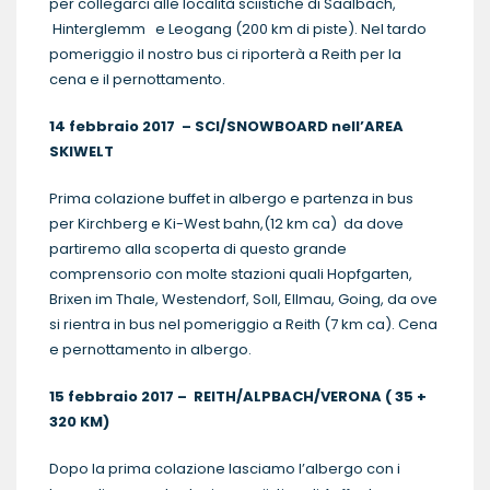
per collegarci alle località sciistiche di Saalbach,
Hinterglemm e Leogang (200 km di piste). Nel tardo
pomeriggio il nostro bus ci riporterà a Reith per la
cena e il pernottamento.
14 febbraio 2017 – SCI/SNOWBOARD nell’AREA
SKIWELT
Prima colazione buffet in albergo e partenza in bus
per Kirchberg e Ki-West bahn,(12 km ca) da dove
partiremo alla scoperta di questo grande
comprensorio con molte stazioni quali Hopfgarten,
Brixen im Thale, Westendorf, Soll, Ellmau, Going, da ove
si rientra in bus nel pomeriggio a Reith (7 km ca). Cena
e pernottamento in albergo.
15 febbraio 2017 – REITH/ALPBACH/VERONA ( 35 +
320 KM)
Dopo la prima colazione lasciamo l’albergo con i