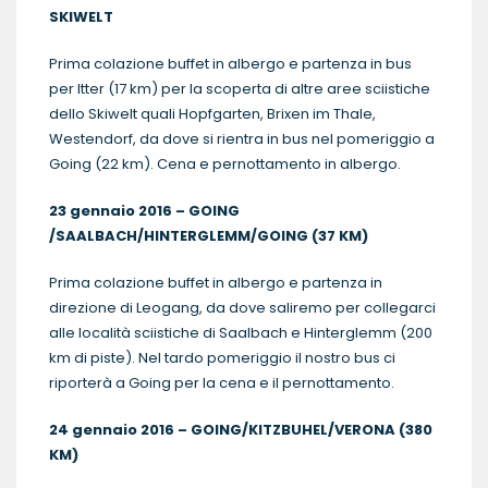
SKIWELT
Prima colazione buffet in albergo e partenza in bus
per Itter (17 km) per la scoperta di altre aree sciistiche
dello Skiwelt quali Hopfgarten, Brixen im Thale,
Westendorf, da dove si rientra in bus nel pomeriggio a
Going (22 km). Cena e pernottamento in albergo.
23 gennaio 2016 – GOING
/SAALBACH/HINTERGLEMM/GOING (37 KM)
Prima colazione buffet in albergo e partenza in
direzione di Leogang, da dove saliremo per collegarci
alle località sciistiche di Saalbach e Hinterglemm (200
km di piste). Nel tardo pomeriggio il nostro bus ci
riporterà a Going per la cena e il pernottamento.
24 gennaio 2016 – GOING/KITZBUHEL/VERONA (380
KM)