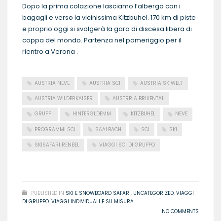
Dopo la prima colazione lasciamo l’albergo con i
bagagli e verso la vicinissima Kitzbuhel. 170 km di piste
e proprio oggi si svolgerà la gara di discesa libera di
coppa del mondo. Partenza nel pomeriggio per il
rientro a Verona .
AUSTRIA NEVE
AUSTRIA SCI
AUSTRIA SKIWELT
AUSTRIA WILDERKAISER
AUSTRRIA BRIXENTAL
GRUPPI
HINTERGLDEMM
KITZBUHEL
NEVE
PROGRAMMI SCI
SAALBACH
SCI
SKI
SKISAFARI RENBEL
VIAGGI SCI DI GRUPPO
READ MORE
PUBLISHED IN
SKI E SNOWBOARD SAFARI
,
UNCATEGORIZED
,
VIAGGI
DI GRUPPO
,
VIAGGI INDIVIDUALI E SU MISURA
NO COMMENTS