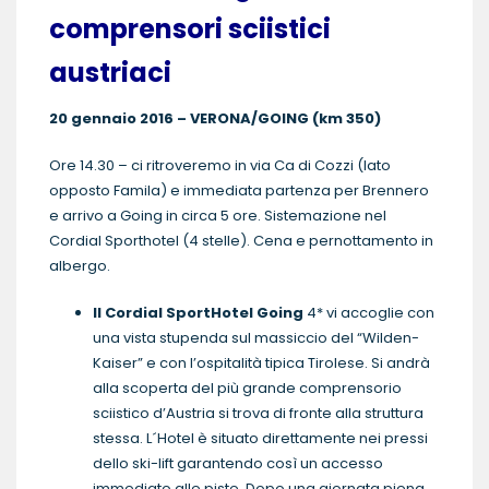
comprensori sciistici
austriaci
20 gennaio 2016 – VERONA/GOING (km 350)
Ore 14.30 – ci ritroveremo in via Ca di Cozzi (lato
opposto Famila) e immediata partenza per Brennero
e arrivo a Going in circa 5 ore. Sistemazione nel
Cordial Sporthotel (4 stelle). Cena e pernottamento in
albergo.
Il Cordial SportHotel Going
4* vi accoglie con
una vista stupenda sul massiccio del “Wilden-
Kaiser” e con l’ospitalità tipica Tirolese. Si andrà
alla scoperta del più grande comprensorio
sciistico d’Austria si trova di fronte alla struttura
stessa. L´Hotel è situato direttamente nei pressi
dello ski-lift garantendo così un accesso
immediato alle piste. Dopo una giornata piena