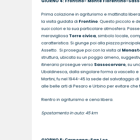
GIORNO 4: Frontino-
Monte Fiorentino-S
Prima colazione in agriturismo e mattinata liber
la visita guidata di
Frontino
. Questo piccolo e d
suoi colori e la sua particolare atmosfera. Pass
meravigliosa
Torre civica
, simbolo locale, com
caratteristica. Si giunge poi alla piazza principa
Assetto. Si prosegue poi con la visita al
Monaste
struttura, ubicata su un poggio ameno, suggestiv
itinerario prosegue verso
Sassocorvaro
, su un
Ubaldinesca, dalla singolare forma a vascello e s
Martini, fu nel 1944-45 la sede del salvataggio d
alle belle arti di Pesaro e Urbino per evitare che
Rientro in agriturismo e cena libera.
Spostamento in auto: 45 km
GIORNO 5: Carpegna-San Leo