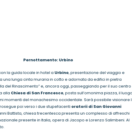
ernottamento: Urbino
on la guida locale in hotel a
Urbino
, presentazione del viaggio e
na lunga cinta muraria in cotto e adornata da edifici in pietra
la del Rinascimento” e, ancora oggi, passeggiando per il suo centro
a alla
Chiesa di San Francesco
, posta sull’omonima piazza, il luog
primi momenti del monachesimo occidentale. Sarà possibile visionare 
 prosegue poi verso i due stupefacenti
oratorii di San Giovanni
ovanni Battista, chiesa trecentesca presenta un complesso di affreschi
ternazionale presente in Italia, opera di Jacopo e Lorenzo Salimbeni. Al
to.