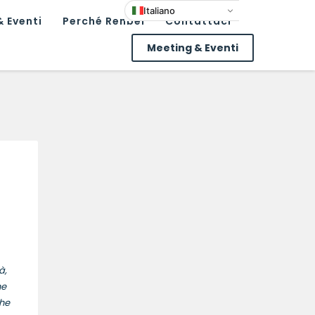
Italiano
 Eventi
Perché Renbel
Contattaci
Meeting & Eventi
à,
he
che