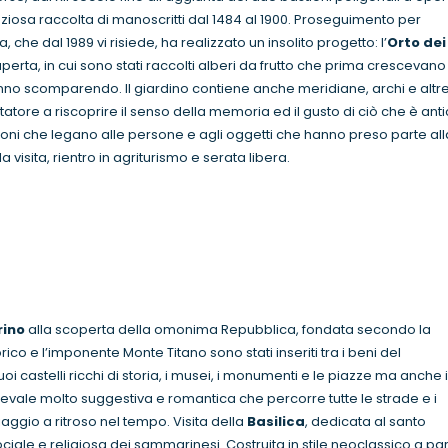
eziosa raccolta di manoscritti dal 1484 al 1900. Proseguimento per
 che dal 1989 vi risiede, ha realizzato un insolito progetto: l’
Orto dei
aperta, in cui sono stati raccolti alberi da frutto che prima crescevano
no scomparendo. Il giardino contiene anche meridiane, archi e altr
tatore a riscoprire il senso della memoria ed il gusto di ciò che è ant
elazioni che legano alle persone e agli oggetti che hanno preso parte all
a visita, rientro in agriturismo e serata libera.
rino
alla scoperta della omonima Repubblica, fondata secondo la
rico e l’imponente Monte Titano sono stati inseriti tra i beni del
oi castelli ricchi di storia, i musei, i monumenti e le piazze ma anche i
vale molto suggestiva e romantica che percorre tutte le strade e i
viaggio a ritroso nel tempo. Visita della
Basilica
, dedicata al santo
ciale e religiosa dei sammarinesi. Costruita in stile neoclassico a par