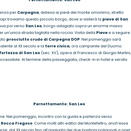
tenza per
Carpegna
, distesa ai piedi del monte omonimo, stretto
cipi troviamo questo piccolo borgo, dove si visiterà la
pieve di San
inua poi verso
San Leo
, borgo adagiato sopra un enorme masso
er un’unica strada tagliata nella roccia. Visita della
Pieve
e a seguire
mato
prosciutto crudo di Carpegna DOP
. Nel pomeriggio sarà
isalente al XII secolo e la
torre
civica
, ora campanile del Duomo.
fortezza di San Leo
(sec. XV), opera di Francesco di Giorgio Martini,
ccessibile. Al termine della passeggiata, check-in in hotel e serata
ernottamento: San Leo
one. Nel pomeriggio, incontro con la guida e partenza verso
a
Rocca Fregoso
. Come molti altri edifici del Montefeltro, anch’essa
erse, dal XII secolo fino all’aggiunta dei due bastioni poligonali a oper