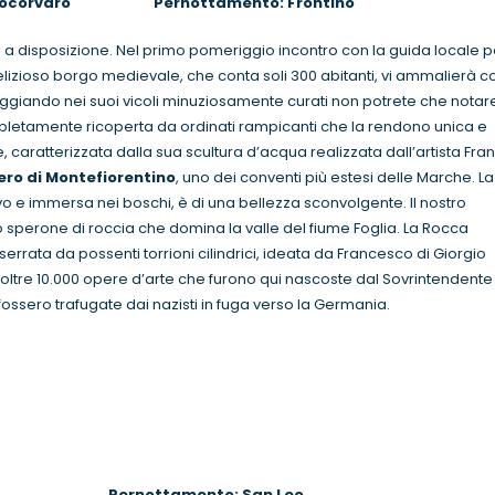
assocorvaro Pernottamento: Frontino
a a disposizione. Nel primo pomeriggio incontro con la guida locale p
elizioso borgo medievale, che conta soli 300 abitanti, vi ammalierà co
eggiando nei suoi vicoli minuziosamente curati non potrete che notare
pletamente ricoperta da ordinati rampicanti che la rendono unica e
le, caratterizzata dalla sua scultura d’acqua realizzata dall’artista Fra
ro di Montefiorentino
, uno dei conventi più estesi delle Marche. La
o e immersa nei boschi, è di una bellezza sconvolgente. Il nostro
o sperone di roccia che domina la valle del fiume Foglia. La Rocca
errata da possenti torrioni cilindrici, ideata da Francesco di Giorgio
i oltre 10.000 opere d’arte che furono qui nascoste dal Sovrintendente
 fossero trafugate dai nazisti in fuga verso la Germania.
 Pernottamento: San Leo