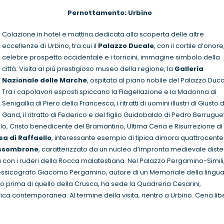
one Pernottamento: Urbino
Colazione in hotel e mattina dedicata alla scoperta delle altre
eccellenze di Urbino, tra cui il
Palazzo Ducale
, con il cortile d’onore,
celebre prospetto occidentale e i torricini, immagine simbolo della
città. Visita al più prestigioso museo della regione, la
Galleria
Nazionale delle Marche
, ospitata al piano nobile del Palazzo Duca
Tra i capolavori esposti spiccano la Flagellazione e la Madonna di
Senigallia di Piero della Francesca, i ritratti di uomini illustri di Giusto d
Gand, il ritratto di Federico e del figlio Guidobaldo di Pedro Berrugue
llo, Cristo benedicente del Bramantino, Ultima Cena e Risurrezione di
sa di Raffaello
, interessante esempio di tipica dimora quattrocent
ssombrone
, caratterizzato da un nucleo d’impronta medievale dist
a con i ruderi della Rocca malatestiana. Nel Palazzo Pergamino-Simili
 lessicografo Giacomo Pergamino, autore di un Memoriale della lingu
io prima di quello della Crusca, ha sede la Quadreria Cesarini,
fica contemporanea. Al termine della visita, rientro a Urbino. Cena li