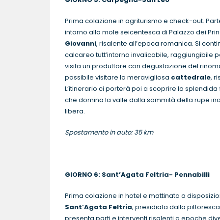
Prima colazione in agriturismo e check-out. Par
intorno alla mole seicentesca di Palazzo dei Prin
Giovanni
, risalente all’epoca romanica. Si cont
calcareo tutt’intorno invalicabile, raggiungibile p
visita un produttore con degustazione del rino
possibile visitare la meravigliosa
cattedrale
, r
L’itinerario ci porterà poi a scoprire la splendida
che domina la valle dalla sommità della rupe ina
libera.
Spostamento in auto: 35 km
GIORNO 6: Sant’Agata Feltria-
Pennabilli
P
Prima colazione in hotel e mattinata a disposizi
Sant’Agata Feltria
, presidiata dalla pittoresc
presenta parti e interventi risalenti a epoche div