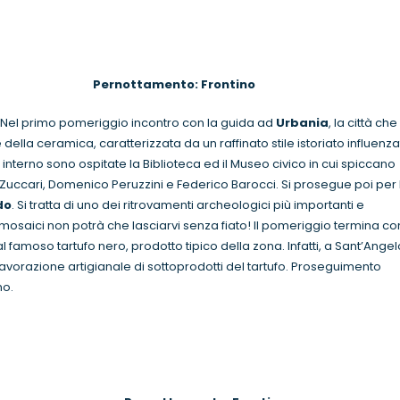
rnottamento: Frontino
. Nel primo pomeriggio incontro con la guida ad
Urbania
, la città che
della ceramica, caratterizzata da un raffinato stile istoriato influenz
ui interno sono ospitate la Biblioteca ed il Museo civico in cui spiccano
Zuccari, Domenico Peruzzini e Federico Barocci. Si prosegue poi per 
do
. Si tratta di uno dei ritrovamenti archeologici più importanti e
i mosaici non potrà che lasciarvi senza fiato! Il pomeriggio termina co
famoso tartufo nero, prodotto tipico della zona. Infatti, a Sant’Angel
 lavorazione artigianale di sottoprodotti del tartufo. Proseguimento
mo.