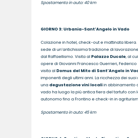
Spostamento in auto: 40 km
GIORNO 3: Urbania-
Sant’Angelo in Vado
Pe
Colazione in hotel, check-out e mattinata libera
sede di un’antichissima tradizione di lavorazione 
dal Raffaellismo. Visita al
Palazzo Ducale
, al c
opere di Giovanni Francesco Guerrieri, Federico 
visita al
Domus del Mito di Sant’Angelo in Va
imponenti degli ultimi anni. La ricchezza dei suo
una
degustazione vini locali
in abbinamento al 
vado ha luogo la più antica fiera del tartufo con
autonomo fino a Frontino e check-in in agrituris
Spostamento in auto: 45 km