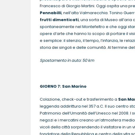
Francesco di Giorgio Martini. Oggi ospita una pr
Pennabilli
, nell’alta Valmarecchia. Tonino Guerra,
frutti dimenticati
, una sorta di Museo all’aria 
spontaneamente nel Montefeltro e che oggi stan
opere d’arte che hanno lo scopo di portare il visi
e semplice: il silenzio, il tempo, l’infanzia, le r
storia dei singoli e delle comunità. Al termine dell
Spostamento in auto: 50 km
GIORNO 7: San Marino
Colazione, check-out e trasferimento a
San Ma
leggenda addirittura nel 357 a.C. Il suo centro sto
Patrimonio dell’Umanità dell’Unesco nel 2008. I su
negozi e i mercatini creano un’atmosfera medioe
vicoli della città sorprendendo il visitatore in un 
fondatore della Repubblica e centro della vita so