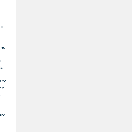
 il
le.
i
te,
esca
eso
,
a
bera