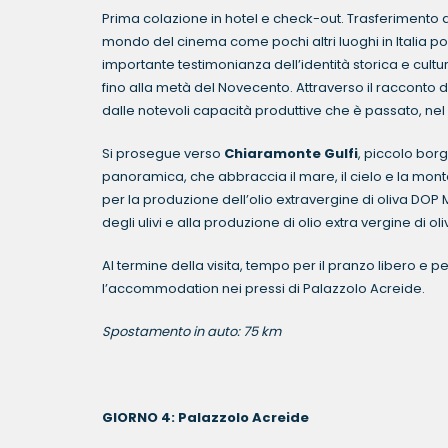
Prima colazione in hotel e check-out. Trasferimento 
mondo del cinema come pochi altri luoghi in Italia po
importante testimonianza dell’identità storica e cultur
fino alla metà del Novecento. Attraverso il racconto d
dalle notevoli capacità produttive che è passato, nel 
Si prosegue verso
Chiaramonte Gulfi
, piccolo bor
panoramica, che abbraccia il mare, il cielo e la mon
per la produzione dell’olio extravergine di oliva DOP Mo
degli ulivi e alla produzione di olio extra vergine di 
Al termine della visita, tempo per il pranzo libero e
l’accommodation nei pressi di Palazzolo Acreide.
Spostamento in auto: 75 km
GIORNO 4: Palazzolo Acreide Pernot