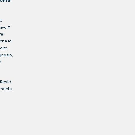
to:
lo
siva
Il
ve
 che la
alto,
gnazio,
e
 Resto
amento.