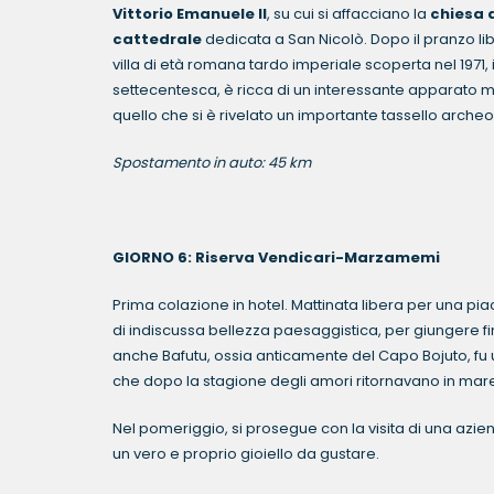
Vittorio Emanuele II
, su cui si affacciano la
chiesa 
cattedrale
dedicata a San Nicolò. Dopo il pranzo lib
villa di età romana tardo imperiale scoperta nel 1971, 
settecentesca, è ricca di un interessante apparato mu
quello che si è rivelato un importante tassello archeol
Spostamento in auto: 45 km
GIORNO 6: Riserva Vendicari-Marzamemi
Prima colazione in hotel. Mattinata libera per una p
di indiscussa bellezza paesaggistica, per giungere fin
anche Bafutu, ossia anticamente del Capo Bojuto, fu u
che dopo la stagione degli amori ritornavano in mar
Nel pomeriggio, si prosegue con la visita di una azien
un vero e proprio gioiello da gustare.