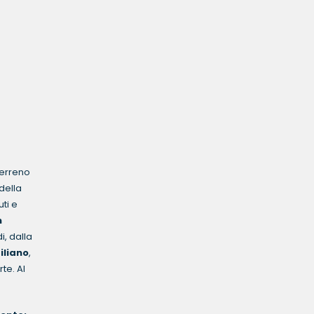
terreno
 della
uti e
n
i, dalla
iliano
,
te. Al