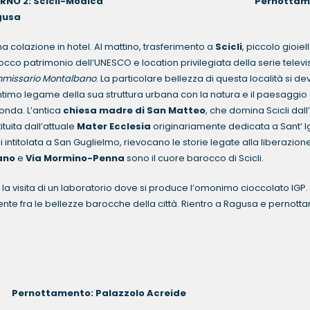
IORNO 2: Scicli-Modica Pernottamen
gusa
a colazione in hotel. Al mattino, trasferimento a
Scicli
, piccolo gioiel
cco patrimonio dell’UNESCO e location privilegiata della serie televi
missario Montalbano
. La particolare bellezza di questa località si de
intimo legame della sua struttura urbana con la natura e il paesaggio
onda. L’antica
chiesa madre di San Matteo
, che domina Scicli dall’
ituita dall’attuale
Mater Ecclesia
originariamente dedicata a Sant’ I
 intitolata a San Guglielmo, rievocano le storie legate alla liberazion
ano
e
Via Mormino-Penna
sono il cuore barocco di Scicli.
r la visita di un laboratorio dove si produce l’omonimo cioccolato IGP.
e fra le bellezze barocche della città. Rientro a Ragusa e pernott
 Pernottamento: Palazzolo Acreide