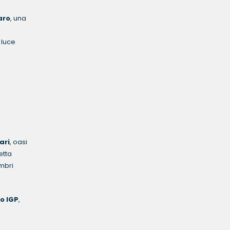
a
laro
, una
 luce
ari
, oasi
etta
mbri
o IGP
,