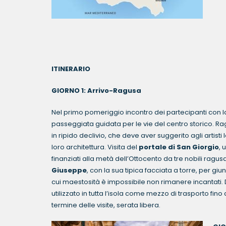
ITINERARIO
GIORNO 1: Arrivo-Ragusa Per
Nel primo pomeriggio incontro dei partecipanti con la
passeggiata guidata per le vie del centro storico. Ra
in ripido declivio, che deve aver suggerito agli artisti l
loro architettura. Visita del
portale di San Giorgio
, 
finanziati alla metà dell’Ottocento da tre nobili rag
Giuseppe
, con la sua tipica facciata a torre, per giun
cui maestosità è impossibile non rimanere incantati. Du
utilizzato in tutta l’isola come mezzo di trasporto fi
termine delle visite, serata libera.