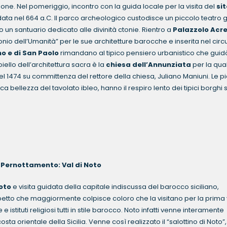
ione. Nel pomeriggio, incontro con la guida locale per la visita del
sit
data nel 664 a.C. Il parco archeologico custodisce un piccolo teatro 
o un santuario dedicato alle divinità ctonie. Rientro a
Palazzolo Acr
monio dell’Umanità” per le sue architetture barocche e inserita nel circu
o e di San Paolo
rimandano al tipico pensiero urbanistico che guid
oiello dell’architettura sacra è la
chiesa dell’Annunziata
per la qua
 1474 su committenza del rettore della chiesa, Juliano Maniuni. Le pi
ca bellezza del tavolato ibleo, hanno il respiro lento dei tipici borghi si
nto: Val di Noto
oto
e visita guidata della capitale indiscussa del barocco siciliano,
etto che maggiormente colpisce coloro che la visitano per la prima vo
istituti religiosi tutti in stile barocco. Noto infatti venne interamente
sta orientale della Sicilia. Venne così realizzato il “salottino di Noto”