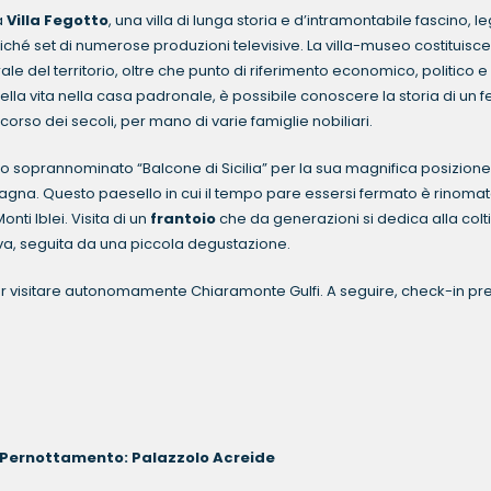
a
Villa Fegotto
, una villa di lunga storia e d’intramontabile fascino, l
iché set di numerose produzioni televisive. La villa-museo costituisc
ale del territorio, oltre che punto di riferimento economico, politico e
ella vita nella casa padronale, è possibile conoscere la storia di un 
corso dei secoli, per mano di varie famiglie nobiliari.
go soprannominato “Balcone di Sicilia” per la sua magnifica posizione
tagna. Questo paesello in cui il tempo pare essersi fermato è rinom
nti Iblei. Visita di un
frantoio
che da generazioni si dedica alla colt
oliva, seguita da una piccola degustazione.
 per visitare autonomamente Chiaramonte Gulfi. A seguire, check-in pr
tamento: Palazzolo Acreide