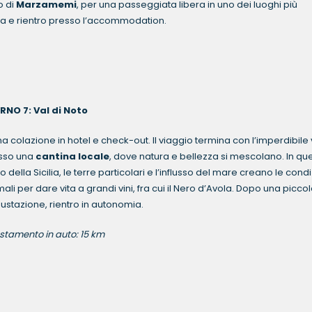
o di
Marzamemi
, per una passeggiata libera in uno dei luoghi più
libera e rientro presso l’accommodation.
RNO 7: Val di Noto
a colazione in hotel e check-out. Il viaggio termina con l’imperdibile v
sso una
cantina locale
, dove natura e bellezza si mescolano. In qu
to della Sicilia, le terre particolari e l’influsso del mare creano le condi
mali per dare vita a grandi vini, fra cui il Nero d’Avola. Dopo una picco
ustazione, rientro in autonomia.
stamento in auto: 15 km