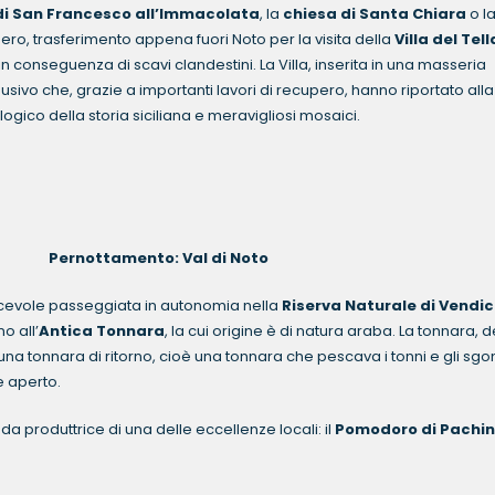
di San Francesco all’Immacolata
, la
chiesa di Santa Chiara
o l
ero, trasferimento appena fuori Noto per la visita della
Villa del Tel
in conseguenza di scavi clandestini. La Villa, inserita in una masseria
sivo che, grazie a importanti lavori di recupero, hanno riportato alla
ogico della storia siciliana e meravigliosi mosaici.
 Pernottamento: Val di Noto
iacevole passeggiata in autonomia nella
Riserva Naturale di Vendic
o all’
Antica Tonnara
, la cui origine è di natura araba. La tonnara, d
na tonnara di ritorno, cioè una tonnara che pescava i tonni e gli sgo
e aperto.
da produttrice di una delle eccellenze locali: il
Pomodoro di Pachin