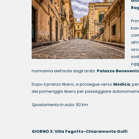
G
Ra
Prim
baro
com
all’
circ
sost
oggi
normanna dell’isola dagli arabi.
Palazzo Benevent
Dopo il pranzo libero, si prosegue verso
Modica
, pe
del pomeriggio libero per passeggiare autonomament
Spostamento in auto: 50 km
GIORNO 3: Villa Fegotto-Chiaramonte Gulfi