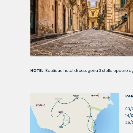
HOTEL:
Boutique hotel di categoria 3 stelle oppure a
PAR
03/
14/
25/