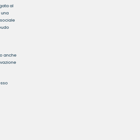
egata al
e una
 sociale
feudo
ato anche
ivazione
esso