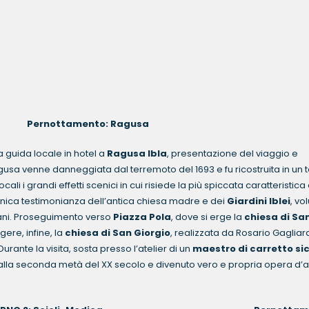
nottamento: Ragusa
 guida locale in hotel a
Ragusa Ibla
, presentazione del viaggio e
gusa venne danneggiata dal terremoto del 1693 e fu ricostruita in un 
ocali i grandi effetti scenici in cui risiede la più spiccata caratteristica
unica testimonianza dell’antica chiesa madre e dei
Giardini Iblei
, vol
usani. Proseguimento verso
Piazza Pola
, dove si erge la
chiesa di Sa
gere, infine, la
chiesa di San Giorgio
, realizzata da Rosario Gagliard
rante la visita, sosta presso l’atelier di un
maestro di carretto sic
no alla seconda metà del XX secolo e divenuto vero e propria opera d’ar