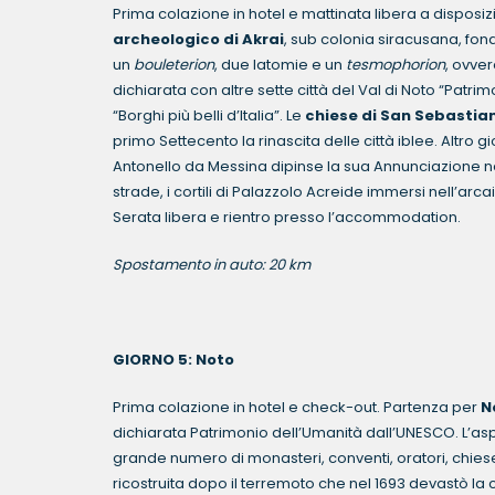
Prima colazione in hotel e mattinata libera a disposiz
archeologico di Akrai
, sub colonia siracusana, fon
un
bouleterion
, due latomie e un
tesmophorion
, ovver
dichiarata con altre sette città del Val di Noto “Patri
“Borghi più belli d’Italia”. Le
chiese di San Sebastian
primo Settecento la rinascita delle città iblee. Altro gi
Antonello da Messina dipinse la sua Annunciazione nel
strade, i cortili di Palazzolo Acreide immersi nell’arcai
Serata libera e rientro presso l’accommodation.
Spostamento in auto: 20 km
GIORNO 5: Noto Pernottame
Prima colazione in hotel e check-out. Partenza per
N
dichiarata Patrimonio dell’Umanità dall’UNESCO. L’asp
grande numero di monasteri, conventi, oratori, chiese e 
ricostruita dopo il terremoto che nel 1693 devastò la co