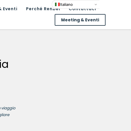
Italiano
 Eventi
Perché Renbel
Contattaci
Meeting & Eventi
ia
n viaggio
gliare