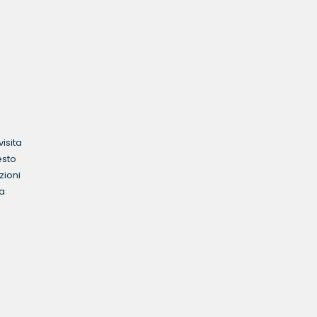
isita
esto
zioni
la