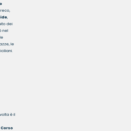
o
greco,
eide
,
ito dei
ò nel
le
azze, le
ciliani.
lta è il
,
Corso