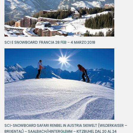
SCI E SNOWBOARD: FRANCIA 28 FEB – 4 MARZO 2018
SCI-SNOWBOARD SAFARI RENBEL IN AUSTRIA SKIWELT (WILDERKAISER –
BRIXENTAL) – SAALBACH/HINTERGLEMM – KITZBUHEL DAL 20 AL 24