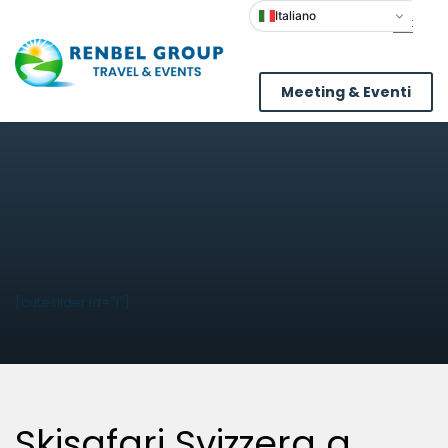
Italiano
Meeting & Eventi
[cuteslider id="1"]
Skisafari Svizzera a