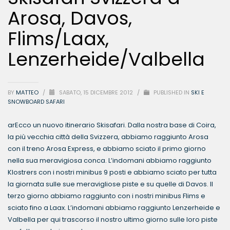
Arosa, Davos,
Flims/Laax,
Lenzerheide/Valbella
BY
MATTEO
/
SABATO, 15 DICEMBRE 2012
/
PUBLISHED IN
SKI E
SNOWBOARD SAFARI
arEcco un nuovo itinerario Skisafari. Dalla nostra base di Coira,
la più vecchia città della Svizzera, abbiamo raggiunto Arosa
con il treno Arosa Express, e abbiamo sciato il primo giorno
nella sua meravigiosa conca. L’indomani abbiamo raggiunto
Klostrers con i nostri minibus 9 posti e abbiamo sciato per tutta
la giornata sulle sue meravigliose piste e su quelle di Davos. Il
terzo giorno abbiamo raggiunto con i nostri minibus Flims e
sciato fino a Laax. L’indomani abbiamo raggiunto Lenzerheide e
Valbella per qui trascorso il nostro ultimo giorno sulle loro piste