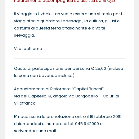
naturalmente accompagnati ed assistiti da
Shoya
.
Il Viaggio in Uzbekistan vuole essere uno stimolo per i
viaggiatori a guardare i paesaggi, la cultura, gli usi e i
costumi di questa terra affascinante e a volte
selvaggia.
Vi aspettiamo!
Quota di partecipazione per persona € 25,00 (inclusa
la cena con bevande incluse)
Appuntamento al Ristorante “Capitel Brinchi”
via del Capitello 19, angolo via Borgobello – Caluri di
Villafranca
E’ necessaria la prenotazione entro il 16 febbraio 2015
chiamandoci al numero di tel. 045 942000 o
scrivendoci una mail