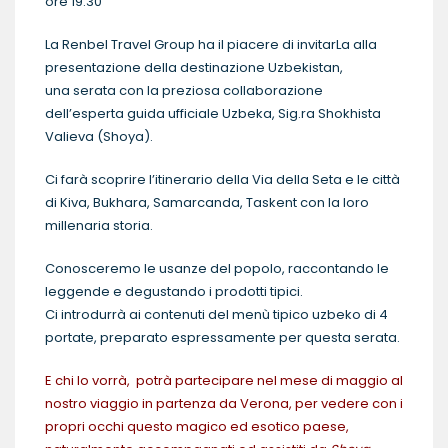
ore 19.30
La Renbel Travel Group ha il piacere di invitarLa alla
presentazione della destinazione Uzbekistan,
una serata con la preziosa collaborazione
dell’esperta guida ufficiale Uzbeka, Sig.ra Shokhista
Valieva (Shoya).
Ci farà scoprire l’itinerario della Via della Seta e le città
di Kiva, Bukhara, Samarcanda, Taskent con la loro
millenaria storia.
Conosceremo le usanze del popolo, raccontando le
leggende e degustando i prodotti tipici.
Ci introdurrà ai contenuti del menù tipico uzbeko di 4
portate, preparato espressamente per questa serata.
E chi lo vorrà, potrà partecipare nel mese di maggio al
nostro viaggio in partenza da Verona, per vedere con i
propri occhi questo magico ed esotico paese,