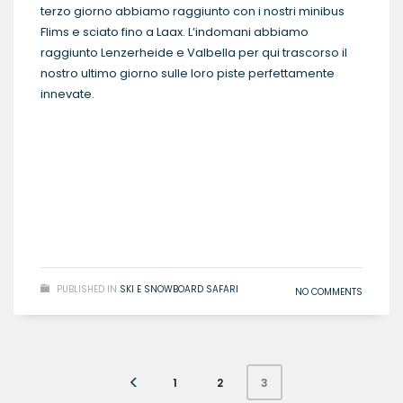
terzo giorno abbiamo raggiunto con i nostri minibus
Flims e sciato fino a Laax. L’indomani abbiamo
raggiunto Lenzerheide e Valbella per qui trascorso il
nostro ultimo giorno sulle loro piste perfettamente
innevate.
READ MORE
PUBLISHED IN
SKI E SNOWBOARD SAFARI
NO COMMENTS
1
2
3