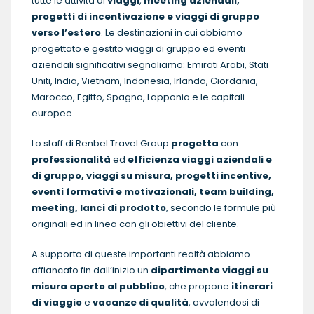
tutte le attività di
viaggi
,
meeting aziendali,
progetti di incentivazione e viaggi di gruppo
verso l’estero
. Le destinazioni in cui abbiamo
progettato e gestito viaggi di gruppo ed eventi
aziendali significativi segnaliamo: Emirati Arabi, Stati
Uniti, India, Vietnam, Indonesia, Irlanda, Giordania,
Marocco, Egitto, Spagna, Lapponia e le capitali
europee.
Lo staff di Renbel Travel Group
progetta
con
professionalità
ed
efficienza viaggi aziendali e
di gruppo, viaggi su misura, progetti incentive,
eventi formativi e motivazionali, team building,
meeting, lanci di prodotto
, secondo le formule più
originali ed in linea con gli obiettivi del cliente.
A supporto di queste importanti realtà abbiamo
affiancato fin dall’inizio un
dipartimento viaggi su
misura aperto al pubblico
, che propone
itinerari
di viaggio
e
vacanze di qualità
, avvalendosi di