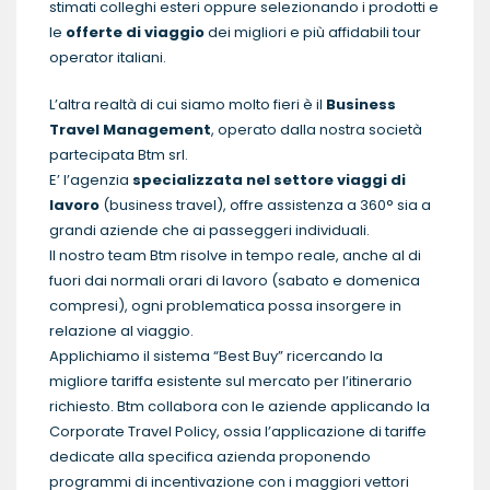
stimati colleghi esteri oppure selezionando i prodotti e
le
offerte di viaggio
dei migliori e più affidabili tour
operator italiani.
L’altra realtà di cui siamo molto fieri è il
Business
Travel Management
, operato dalla nostra società
partecipata Btm srl.
E’ l’agenzia
specializzata nel settore viaggi di
lavoro
(business travel), offre assistenza a 360° sia a
grandi aziende che ai passeggeri individuali.
Il nostro team Btm risolve in tempo reale, anche al di
fuori dai normali orari di lavoro (sabato e domenica
compresi), ogni problematica possa insorgere in
relazione al viaggio.
Applichiamo il sistema “Best Buy” ricercando la
migliore tariffa esistente sul mercato per l’itinerario
richiesto. Btm collabora con le aziende applicando la
Corporate Travel Policy, ossia l’applicazione di tariffe
dedicate alla specifica azienda proponendo
programmi di incentivazione con i maggiori vettori