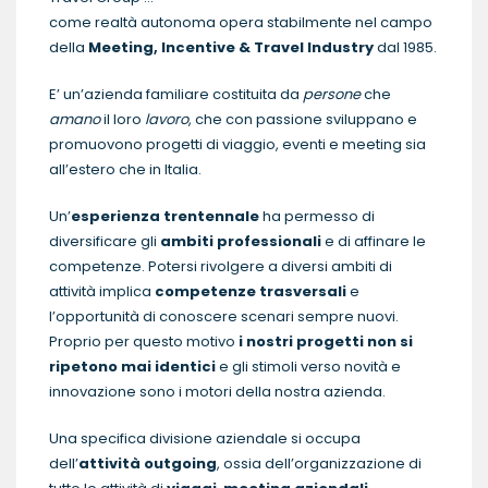
come realtà autonoma opera stabilmente nel campo
della
Meeting, Incentive & Travel Industry
dal 1985.
E’ un’azienda familiare costituita da
persone
che
amano
il loro
lavoro
, che con passione sviluppano e
promuovono progetti di viaggio, eventi e meeting sia
all’estero che in Italia.
Un’
esperienza trentennale
ha permesso di
diversificare gli
ambiti professionali
e di affinare le
competenze. Potersi rivolgere a diversi ambiti di
attività implica
competenze trasversali
e
l’opportunità di conoscere scenari sempre nuovi.
Proprio per questo motivo
i nostri progetti non si
ripetono mai identici
e gli stimoli verso novità e
innovazione sono i motori della nostra azienda.
Una specifica divisione aziendale si occupa
dell’
attività outgoing
, ossia dell’organizzazione di