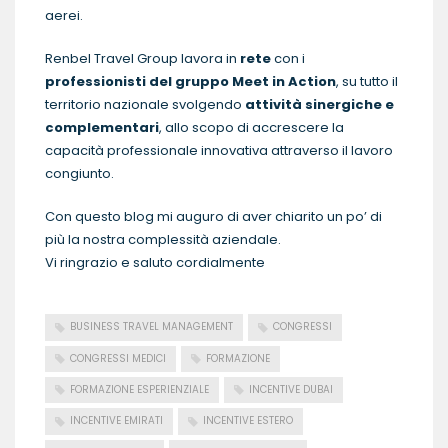
aerei.
Renbel Travel Group lavora in
rete
con i
professionisti del gruppo
Me
et in Action
, su tutto il
territorio nazionale svolgendo
attività sinergiche e
complementari
, allo scopo di accrescere la
capacità professionale innovativa attraverso il lavoro
congiunto.
Con questo blog mi auguro di aver chiarito un po’ di
più la nostra complessità aziendale.
Vi ringrazio e saluto cordialmente
BUSINESS TRAVEL MANAGEMENT
CONGRESSI
CONGRESSI MEDICI
FORMAZIONE
FORMAZIONE ESPERIENZIALE
INCENTIVE DUBAI
INCENTIVE EMIRATI
INCENTIVE ESTERO